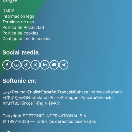
DMCA
Información legal
Términos de uso
Política de Privacidad
Política de cookies
Configuración de cookies
Social media
Softonic en:
عربي
Deutsch
English
Español
Français
Bahasa Indonesia
Italiano
日本語
한국어
Nederlands
Polski
Português
Русский
Svenska
ภาษาไทย
Türkçe
Tiếng Việt
中文
Copyright SOFTONIC INTERNATIONAL S.A.
© 1997–2026 — Todos los derechos reservados